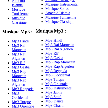
Anachid
Musique Instrumental
Islamia
Musique Souss
Musique
Anachid Islamia
Tunisienne
Musique Tunisienne
Musique
Musique Classique
Classique
Musique Mp3 :
Musique Mp3 :
Mp3 Hindi
Mp3 Hindi
Mp3 Rai Marocain
Mp3 Rai
Mp3 Rai Algerien
Marocain
Mp3 Rif
Mp3 Rai
Mp3 Gasba
Algerien
Mp3 Rap Marocain
Mp3 Rif
Mp3 Rap Algerien
Mp3 Gasba
Mp3 Reggada
Mp3 Rap
Mp3 Occidental
Marocain
Mp3 Turque
Mp3 Rap
Mp3 Orientale
Algerien
Mp3 Instrumental
Mp3 Reggada
Mp3 Jablia
Mp3
Mp3 Staifi
Occidental
Mp3 Dance
Mp3 Turque
Mp3 Chaabi
Mp3 Orientale