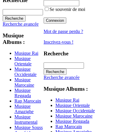
Recherche
Se souvenir de moi
Recherche avancée
Mot de passe perdu ?
Musique
Albums :
Inscrivez-vous !
Recherche
Musique Rai
Musique
Orientale
Musique
Occidentale
Recherche avancée
Musique
Marocaine
Musique Albums :
Musique
Reggada
Musique Rai
Rap Marocain
Musique Orientale
Musique
Musique Occidentale
Amazighe
Musique Marocaine
Musique
Musique Reggada
Instrumental
Rap Marocain
Musique Souss
Musique Amazighe