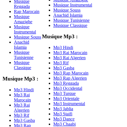
Musique
Musique Instrumental
Reggada
Musique Souss
Rap Marocain
Anachid Islamia
Musique
Musique Tunisienne
Amazighe
Musique Classique
Musique
Instrumental
Musique Mp3 :
Musique Souss
Anachid
Islamia
Mp3 Hindi
Musique
Mp3 Rai Marocain
Tunisienne
Mp3 Rai Algerien
Musique
Mp3 Rif
Classique
Mp3 Gasba
Mp3 Rap Marocain
Mp3 Rap Algerien
Musique Mp3 :
Mp3 Reggada
Mp3 Occidental
Mp3 Hindi
Mp3 Turque
Mp3 Rai
Mp3 Orientale
Marocain
Mp3 Instrumental
Mp3 Rai
Mp3 Jablia
Algerien
Mp3 Staifi
Mp3 Rif
Mp3 Dance
Mp3 Gasba
Mp3 Chaabi
Mp3 Rap