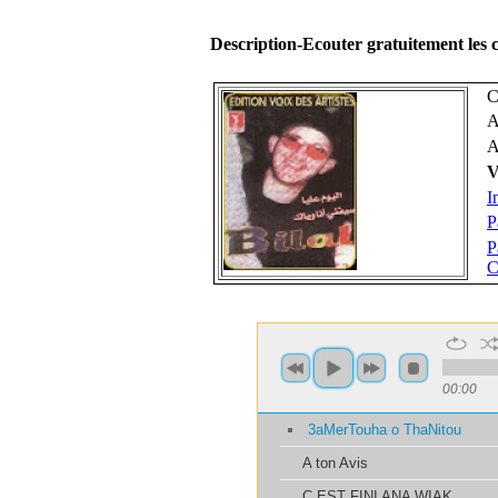
Description-Ecouter gratuitement les
C
A
A
V
I
P
P
C