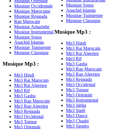
Musique Orientale
Musique Souss
Musique Occidentale
Anachid Islamia
Musique Marocaine
Musique Tunisienne
Musique Reggada
Musique Classique
Rap Marocain
Musique Amazighe
Musique Mp3 :
Musique Instrumental
Musique Souss
Anachid Islamia
Mp3 Hindi
Musique Tunisienne
Mp3 Rai Marocain
Musique Classique
Mp3 Rai Algerien
Mp3 Rif
Musique Mp3 :
Mp3 Gasba
Mp3 Rap Marocain
Mp3 Rap Algerien
Mp3 Hindi
Mp3 Reggada
Mp3 Rai Marocain
Mp3 Occidental
Mp3 Rai Algerien
Mp3 Turque
Mp3 Rif
Mp3 Orientale
Mp3 Gasba
Mp3 Instrumental
Mp3 Rap Marocain
Mp3 Jablia
Mp3 Rap Algerien
Mp3 Staifi
Mp3 Reggada
Mp3 Dance
Mp3 Occidental
Mp3 Chaabi
Mp3 Turque
Mp3 Singles
Mp3 Orientale