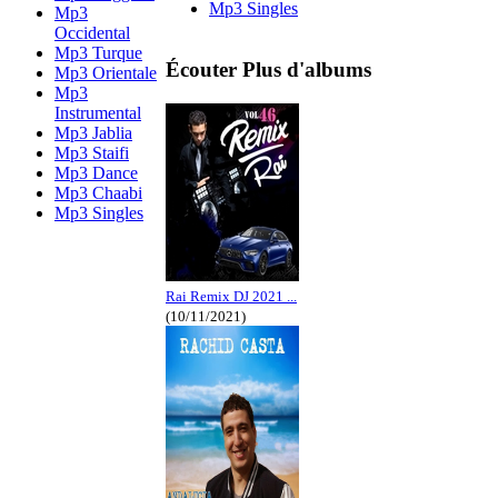
Mp3 Singles
Mp3
Occidental
Mp3 Turque
Écouter Plus d'albums
Mp3 Orientale
Mp3
Instrumental
Mp3 Jablia
Mp3 Staifi
Mp3 Dance
Mp3 Chaabi
Mp3 Singles
Rai Remix DJ 2021 ...
(10/11/2021)