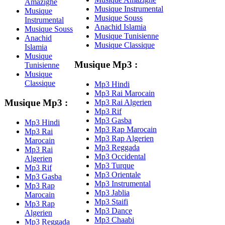
Amazighe
Musique Instrumental
Musique
Musique Souss
Instrumental
Anachid Islamia
Musique Souss
Musique Tunisienne
Anachid
Musique Classique
Islamia
Musique
Musique Mp3 :
Tunisienne
Musique
Classique
Mp3 Hindi
Mp3 Rai Marocain
Musique Mp3 :
Mp3 Rai Algerien
Mp3 Rif
Mp3 Gasba
Mp3 Hindi
Mp3 Rap Marocain
Mp3 Rai
Mp3 Rap Algerien
Marocain
Mp3 Reggada
Mp3 Rai
Mp3 Occidental
Algerien
Mp3 Turque
Mp3 Rif
Mp3 Orientale
Mp3 Gasba
Mp3 Instrumental
Mp3 Rap
Mp3 Jablia
Marocain
Mp3 Staifi
Mp3 Rap
Mp3 Dance
Algerien
Mp3 Chaabi
Mp3 Reggada