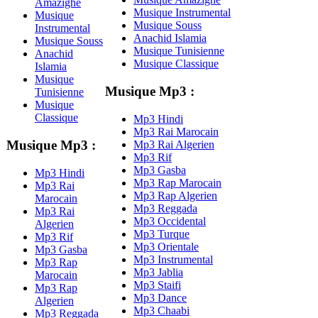
Amazighe
Musique Instrumental
Musique
Musique Souss
Instrumental
Anachid Islamia
Musique Souss
Musique Tunisienne
Anachid
Musique Classique
Islamia
Musique
Musique Mp3 :
Tunisienne
Musique
Classique
Mp3 Hindi
Mp3 Rai Marocain
Musique Mp3 :
Mp3 Rai Algerien
Mp3 Rif
Mp3 Gasba
Mp3 Hindi
Mp3 Rap Marocain
Mp3 Rai
Mp3 Rap Algerien
Marocain
Mp3 Reggada
Mp3 Rai
Mp3 Occidental
Algerien
Mp3 Turque
Mp3 Rif
Mp3 Orientale
Mp3 Gasba
Mp3 Instrumental
Mp3 Rap
Mp3 Jablia
Marocain
Mp3 Staifi
Mp3 Rap
Mp3 Dance
Algerien
Mp3 Chaabi
Mp3 Reggada