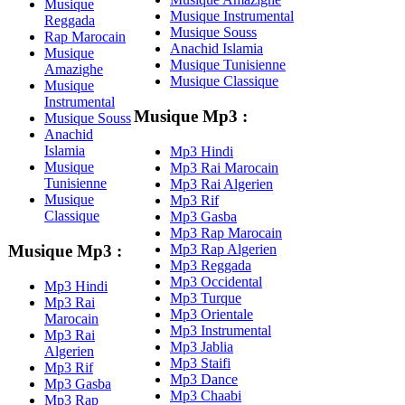
Musique
Musique Instrumental
Reggada
Musique Souss
Rap Marocain
Anachid Islamia
Musique
Musique Tunisienne
Amazighe
Musique Classique
Musique
Instrumental
Musique Mp3 :
Musique Souss
Anachid
Islamia
Mp3 Hindi
Musique
Mp3 Rai Marocain
Tunisienne
Mp3 Rai Algerien
Musique
Mp3 Rif
Classique
Mp3 Gasba
Mp3 Rap Marocain
Mp3 Rap Algerien
Musique Mp3 :
Mp3 Reggada
Mp3 Occidental
Mp3 Hindi
Mp3 Turque
Mp3 Rai
Mp3 Orientale
Marocain
Mp3 Instrumental
Mp3 Rai
Mp3 Jablia
Algerien
Mp3 Staifi
Mp3 Rif
Mp3 Dance
Mp3 Gasba
Mp3 Chaabi
Mp3 Rap