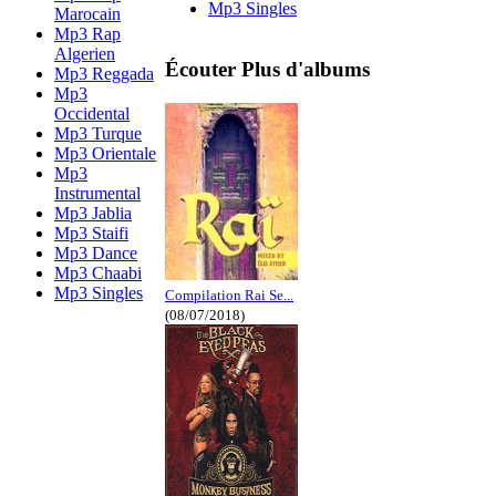
Mp3 Singles
Marocain
Mp3 Rap
Algerien
Écouter Plus d'albums
Mp3 Reggada
Mp3
Occidental
Mp3 Turque
Mp3 Orientale
Mp3
Instrumental
Mp3 Jablia
Mp3 Staifi
Mp3 Dance
Mp3 Chaabi
Mp3 Singles
Compilation Rai Se...
(08/07/2018)