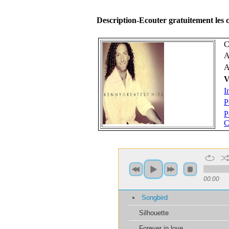
Description-Ecouter gratuitement les
C
A
A
V
I
P
P
C