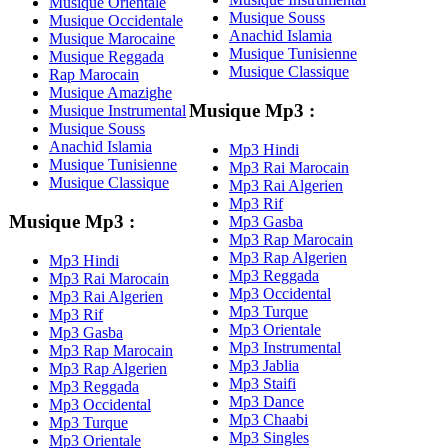
Musique Orientale
Musique Souss
Musique Occidentale
Anachid Islamia
Musique Marocaine
Musique Tunisienne
Musique Reggada
Musique Classique
Rap Marocain
Musique Amazighe
Musique Mp3 :
Musique Instrumental
Musique Souss
Anachid Islamia
Mp3 Hindi
Musique Tunisienne
Mp3 Rai Marocain
Musique Classique
Mp3 Rai Algerien
Mp3 Rif
Musique Mp3 :
Mp3 Gasba
Mp3 Rap Marocain
Mp3 Rap Algerien
Mp3 Hindi
Mp3 Reggada
Mp3 Rai Marocain
Mp3 Occidental
Mp3 Rai Algerien
Mp3 Turque
Mp3 Rif
Mp3 Orientale
Mp3 Gasba
Mp3 Instrumental
Mp3 Rap Marocain
Mp3 Jablia
Mp3 Rap Algerien
Mp3 Staifi
Mp3 Reggada
Mp3 Dance
Mp3 Occidental
Mp3 Chaabi
Mp3 Turque
Mp3 Singles
Mp3 Orientale