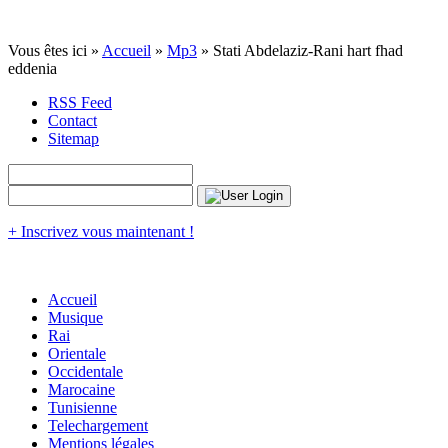
Vous êtes ici »
Accueil
»
Mp3
» Stati Abdelaziz-Rani hart fhad
eddenia
RSS Feed
Contact
Sitemap
+ Inscrivez vous maintenant !
Accueil
Musique
Rai
Orientale
Occidentale
Marocaine
Tunisienne
Telechargement
Mentions légales