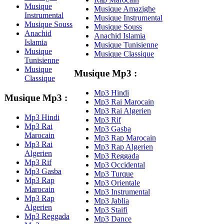
Musique
Musique Amazighe
Instrumental
Musique Instrumental
Musique Souss
Musique Souss
Anachid
Anachid Islamia
Islamia
Musique Tunisienne
Musique
Musique Classique
Tunisienne
Musique
Musique Mp3 :
Classique
Mp3 Hindi
Musique Mp3 :
Mp3 Rai Marocain
Mp3 Rai Algerien
Mp3 Hindi
Mp3 Rif
Mp3 Rai
Mp3 Gasba
Marocain
Mp3 Rap Marocain
Mp3 Rai
Mp3 Rap Algerien
Algerien
Mp3 Reggada
Mp3 Rif
Mp3 Occidental
Mp3 Gasba
Mp3 Turque
Mp3 Rap
Mp3 Orientale
Marocain
Mp3 Instrumental
Mp3 Rap
Mp3 Jablia
Algerien
Mp3 Staifi
Mp3 Reggada
Mp3 Dance