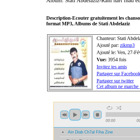
Album: Stati Abdelaziz-Rani hart fhad e
Description-Ecouter gratuitement les chanso
format MP3, Albums de Stati Abdelaziz
Chanteur: Stati Abdel
Ajouté par:
zikmp3
Ajouté le: Ven, 27-F
Vue:
3954 fois
Invitez tes amis
Partager sur Faceboo
Partager sur twitter
Cet album ne marche 