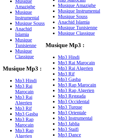
Musique
Musique Amazighe
Amazighe
Musique Instrumental
Musique
Musique Souss
Instrumental
Anachid Islamia
Musique Souss
Musique Tunisienne
Anachid
Musique Classique
Islamia
Musique
Musique Mp3 :
Tunisienne
Musique
Classique
Mp3 Hindi
Mp3 Rai Marocain
Musique Mp3 :
Mp3 Rai Algerien
Mp3 Rif
Mp3 Gasba
Mp3 Hindi
Mp3 Rap Marocain
Mp3 Rai
Mp3 Rap Algerien
Marocain
Mp3 Reggada
Mp3 Rai
Mp3 Occidental
Algerien
Mp3 Turque
Mp3 Rif
Mp3 Orientale
Mp3 Gasba
Mp3 Instrumental
Mp3 Rap
Mp3 Jablia
Marocain
Mp3 Staifi
Mp3 Rap
Mp3 Dance
Algerien