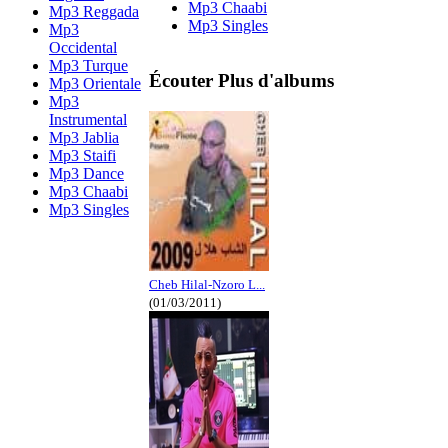
Mp3 Chaabi
Mp3 Reggada
Mp3 Singles
Mp3
Occidental
Mp3 Turque
Écouter Plus d'albums
Mp3 Orientale
Mp3
Instrumental
Mp3 Jablia
Mp3 Staifi
Mp3 Dance
Mp3 Chaabi
Mp3 Singles
Cheb Hilal-Nzoro L...
(01/03/2011)