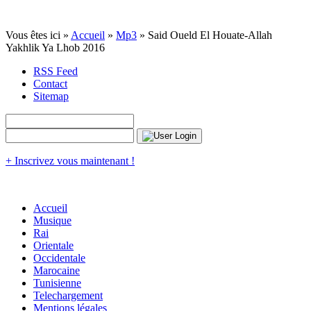
Vous êtes ici »
Accueil
»
Mp3
» Said Oueld El Houate-Allah
Yakhlik Ya Lhob 2016
RSS Feed
Contact
Sitemap
+ Inscrivez vous maintenant !
Accueil
Musique
Rai
Orientale
Occidentale
Marocaine
Tunisienne
Telechargement
Mentions légales