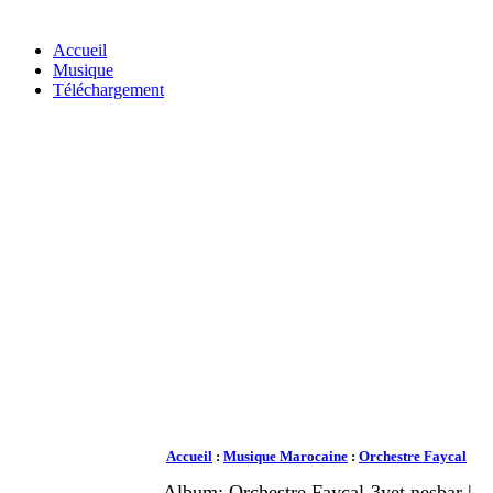
Accueil
Musique
Téléchargement
Accueil
:
Musique Marocaine
:
Orchestre Faycal
Album: Orchestre Faycal-3yet nesbar |