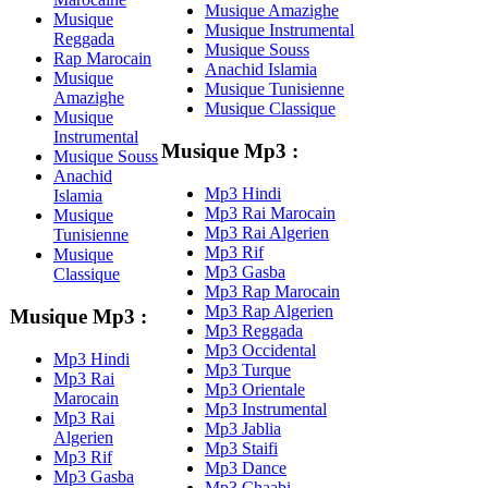
Musique Amazighe
Musique
Musique Instrumental
Reggada
Musique Souss
Rap Marocain
Anachid Islamia
Musique
Musique Tunisienne
Amazighe
Musique Classique
Musique
Instrumental
Musique Mp3 :
Musique Souss
Anachid
Mp3 Hindi
Islamia
Mp3 Rai Marocain
Musique
Mp3 Rai Algerien
Tunisienne
Mp3 Rif
Musique
Mp3 Gasba
Classique
Mp3 Rap Marocain
Mp3 Rap Algerien
Musique Mp3 :
Mp3 Reggada
Mp3 Occidental
Mp3 Hindi
Mp3 Turque
Mp3 Rai
Mp3 Orientale
Marocain
Mp3 Instrumental
Mp3 Rai
Mp3 Jablia
Algerien
Mp3 Staifi
Mp3 Rif
Mp3 Dance
Mp3 Gasba
Mp3 Chaabi