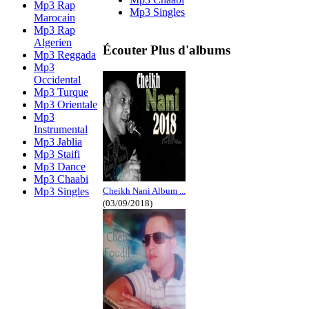
Mp3 Rap
Mp3 Singles
Marocain
Mp3 Rap
Algerien
Écouter Plus d'albums
Mp3 Reggada
Mp3
Occidental
Mp3 Turque
Mp3 Orientale
Mp3
Instrumental
Mp3 Jablia
Mp3 Staifi
Mp3 Dance
Mp3 Chaabi
Mp3 Singles
Cheikh Nani Album ...
(03/09/2018)