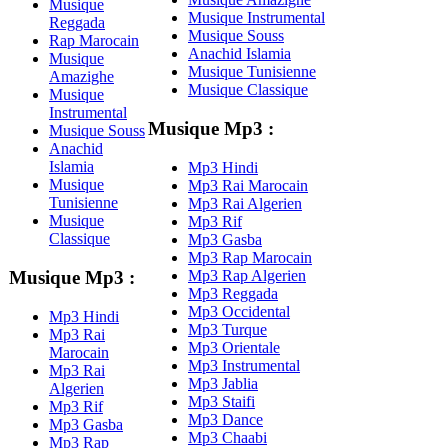
Musique
Musique Instrumental
Reggada
Musique Souss
Rap Marocain
Anachid Islamia
Musique
Musique Tunisienne
Amazighe
Musique Classique
Musique
Instrumental
Musique Mp3 :
Musique Souss
Anachid
Islamia
Mp3 Hindi
Musique
Mp3 Rai Marocain
Tunisienne
Mp3 Rai Algerien
Musique
Mp3 Rif
Classique
Mp3 Gasba
Mp3 Rap Marocain
Mp3 Rap Algerien
Musique Mp3 :
Mp3 Reggada
Mp3 Occidental
Mp3 Hindi
Mp3 Turque
Mp3 Rai
Mp3 Orientale
Marocain
Mp3 Instrumental
Mp3 Rai
Mp3 Jablia
Algerien
Mp3 Staifi
Mp3 Rif
Mp3 Dance
Mp3 Gasba
Mp3 Chaabi
Mp3 Rap