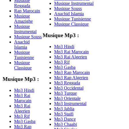
Musique
Musique Instrumental
Reggada
Musique Souss
Rap Marocain
Anachid Islamia
Musique
Musique Tunisienne
Amazighe
Musique Classique
Musique
Instrumental
Musique Mp3 :
Musique Souss
Anachid
Mp3 Hindi
Islamia
Mp3 Rai Marocain
Musique
Mp3 Rai Algerien
Tunisienne
Mp3 Rif
Musique
Mp3 Gasba
Classique
Mp3 Rap Marocain
Mp3 Rap Algerien
Musique Mp3 :
Mp3 Reggada
Mp3 Occidental
Mp3 Hindi
Mp3 Turque
Mp3 Rai
Mp3 Orientale
Marocain
Mp3 Instrumental
Mp3 Rai
Mp3 Jablia
Algerien
Mp3 Staifi
Mp3 Rif
Mp3 Dance
Mp3 Gasba
Mp3 Chaabi
Mp3 Rap