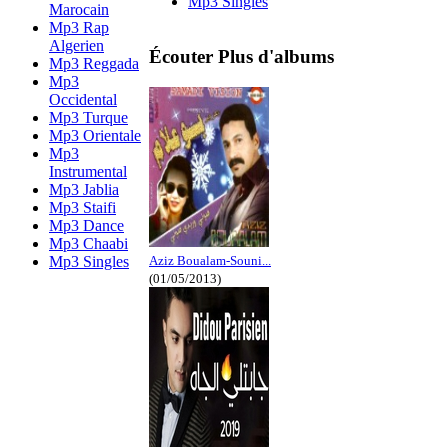
Mp3 Singles
Marocain
Mp3 Rap
Algerien
Écouter Plus d'albums
Mp3 Reggada
Mp3
Occidental
Mp3 Turque
Mp3 Orientale
Mp3
Instrumental
Mp3 Jablia
Mp3 Staifi
Mp3 Dance
Mp3 Chaabi
Mp3 Singles
Aziz Boualam-Souni...
(01/05/2013)