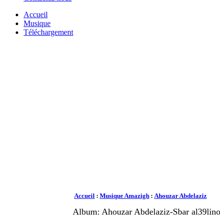
Accueil
Musique
Téléchargement
Accueil
:
Musique Amazigh
:
Ahouzar Abdelaziz
Album: Ahouzar Abdelaziz-Sbar al39lin