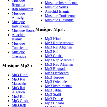
Musique
Musique Instrumental
Reggada
Musique Souss
Rap Marocain
Anachid Islamia
Musique
Musique Tunisienne
Amazighe
Musique Classique
Musique
Instrumental
Musique Mp3 :
Musique Souss
Anachid
Mp3 Hindi
Islamia
Mp3 Rai Marocain
Musique
Mp3 Rai Algerien
Tunisienne
Mp3 Rif
Musique
Mp3 Gasba
Classique
Mp3 Rap Marocain
Mp3 Rap Algerien
Musique Mp3 :
Mp3 Reggada
Mp3 Occidental
Mp3 Hindi
Mp3 Turque
Mp3 Rai
Mp3 Orientale
Marocain
Mp3 Instrumental
Mp3 Rai
Mp3 Jablia
Algerien
Mp3 Staifi
Mp3 Rif
Mp3 Dance
Mp3 Gasba
Mp3 Chaabi
Mp3 Rap