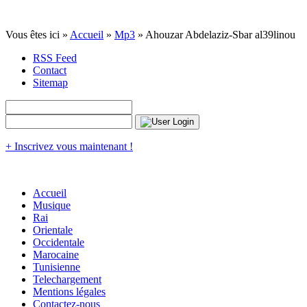
Vous êtes ici »
Accueil
»
Mp3
» Ahouzar Abdelaziz-Sbar al39linou
RSS Feed
Contact
Sitemap
+ Inscrivez vous maintenant !
Accueil
Musique
Rai
Orientale
Occidentale
Marocaine
Tunisienne
Telechargement
Mentions légales
Contactez-nous