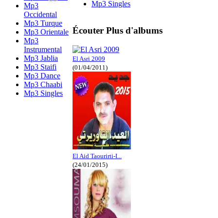
Mp3 Singles
Mp3
Occidental
Mp3 Turque
Écouter Plus d'albums
Mp3 Orientale
Mp3
Instrumental
Mp3 Jablia
El Asri 2009
Mp3 Staifi
(01/04/2011)
Mp3 Dance
Mp3 Chaabi
Mp3 Singles
El Aid Taourirti-I...
(24/01/2015)