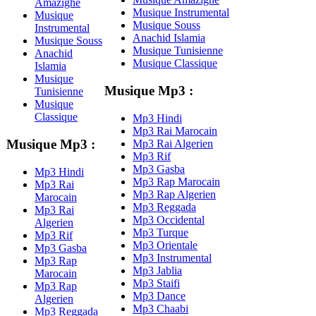
Amazighe
Musique Instrumental
Musique
Musique Souss
Instrumental
Anachid Islamia
Musique Souss
Musique Tunisienne
Anachid
Musique Classique
Islamia
Musique
Musique Mp3 :
Tunisienne
Musique
Classique
Mp3 Hindi
Mp3 Rai Marocain
Musique Mp3 :
Mp3 Rai Algerien
Mp3 Rif
Mp3 Gasba
Mp3 Hindi
Mp3 Rap Marocain
Mp3 Rai
Mp3 Rap Algerien
Marocain
Mp3 Reggada
Mp3 Rai
Mp3 Occidental
Algerien
Mp3 Turque
Mp3 Rif
Mp3 Orientale
Mp3 Gasba
Mp3 Instrumental
Mp3 Rap
Mp3 Jablia
Marocain
Mp3 Staifi
Mp3 Rap
Mp3 Dance
Algerien
Mp3 Chaabi
Mp3 Reggada