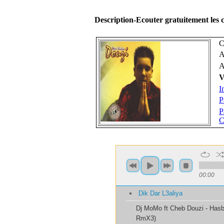
Description-Ecouter gratuitement le
C
A
A
V
I
P
P
C