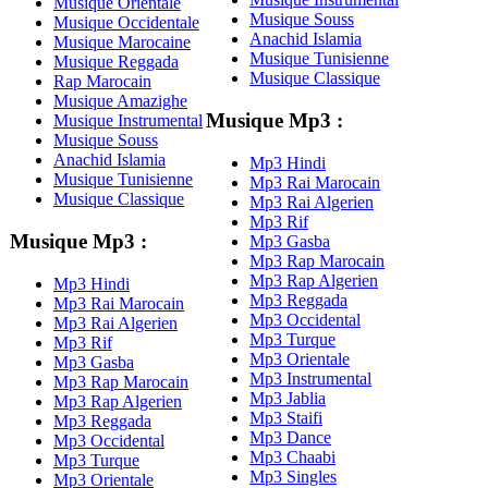
Musique Orientale
Musique Souss
Musique Occidentale
Anachid Islamia
Musique Marocaine
Musique Tunisienne
Musique Reggada
Musique Classique
Rap Marocain
Musique Amazighe
Musique Mp3 :
Musique Instrumental
Musique Souss
Anachid Islamia
Mp3 Hindi
Musique Tunisienne
Mp3 Rai Marocain
Musique Classique
Mp3 Rai Algerien
Mp3 Rif
Musique Mp3 :
Mp3 Gasba
Mp3 Rap Marocain
Mp3 Rap Algerien
Mp3 Hindi
Mp3 Reggada
Mp3 Rai Marocain
Mp3 Occidental
Mp3 Rai Algerien
Mp3 Turque
Mp3 Rif
Mp3 Orientale
Mp3 Gasba
Mp3 Instrumental
Mp3 Rap Marocain
Mp3 Jablia
Mp3 Rap Algerien
Mp3 Staifi
Mp3 Reggada
Mp3 Dance
Mp3 Occidental
Mp3 Chaabi
Mp3 Turque
Mp3 Singles
Mp3 Orientale