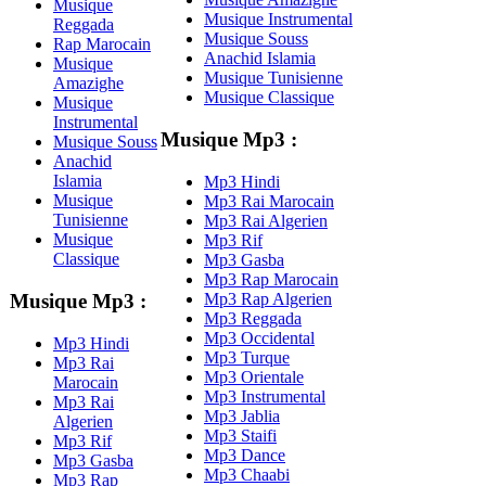
Musique
Musique Instrumental
Reggada
Musique Souss
Rap Marocain
Anachid Islamia
Musique
Musique Tunisienne
Amazighe
Musique Classique
Musique
Instrumental
Musique Mp3 :
Musique Souss
Anachid
Islamia
Mp3 Hindi
Musique
Mp3 Rai Marocain
Tunisienne
Mp3 Rai Algerien
Musique
Mp3 Rif
Classique
Mp3 Gasba
Mp3 Rap Marocain
Mp3 Rap Algerien
Musique Mp3 :
Mp3 Reggada
Mp3 Occidental
Mp3 Hindi
Mp3 Turque
Mp3 Rai
Mp3 Orientale
Marocain
Mp3 Instrumental
Mp3 Rai
Mp3 Jablia
Algerien
Mp3 Staifi
Mp3 Rif
Mp3 Dance
Mp3 Gasba
Mp3 Chaabi
Mp3 Rap