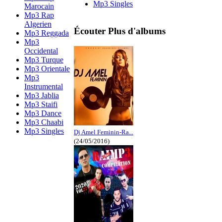
Mp3 Singles
Marocain
Mp3 Rap
Algerien
Écouter Plus d'albums
Mp3 Reggada
Mp3
Occidental
Mp3 Turque
Mp3 Orientale
Mp3
Instrumental
Mp3 Jablia
Mp3 Staifi
Mp3 Dance
Mp3 Chaabi
Mp3 Singles
Dj Amel Feminin-Ra...
(24/05/2016)