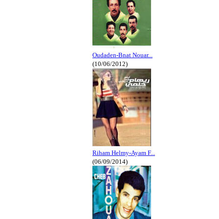
Oudaden-Bnat Nouar...
(10/06/2012)
Riham Helmy-Ayam F...
(06/09/2014)