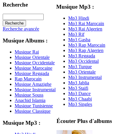
Recherche
Musique Mp3 :
Mp3 Hindi
Mp3 Rai Marocain
Recherche avancée
Mp3 Rai Algerien
Mp3 Rif
Mp3 Gasba
Musique Albums :
Mp3 Rap Marocain
Mp3 Rap Algerien
Musique Rai
Mp3 Reggada
Musique Orientale
Mp3 Occidental
Musique Occidentale
Mp3 Turque
Musique Marocaine
Mp3 Orientale
Musique Reggada
Mp3 Instrumental
Rap Marocain
Mp3 Jablia
Musique Amazighe
Mp3 Staifi
Musique Instrumental
Mp3 Dance
Musique Souss
Mp3 Chaabi
Anachid Islamia
Mp3 Singles
Musique Tunisienne
Musique Classique
Écouter Plus d'albums
Musique Mp3 :