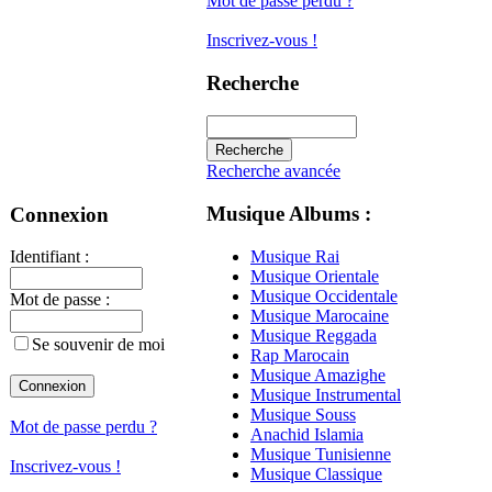
Mot de passe perdu ?
Inscrivez-vous !
Recherche
Recherche avancée
Musique Albums :
Connexion
Musique Rai
Identifiant :
Musique Orientale
Musique Occidentale
Mot de passe :
Musique Marocaine
Musique Reggada
Se souvenir de moi
Rap Marocain
Musique Amazighe
Musique Instrumental
Musique Souss
Mot de passe perdu ?
Anachid Islamia
Musique Tunisienne
Inscrivez-vous !
Musique Classique