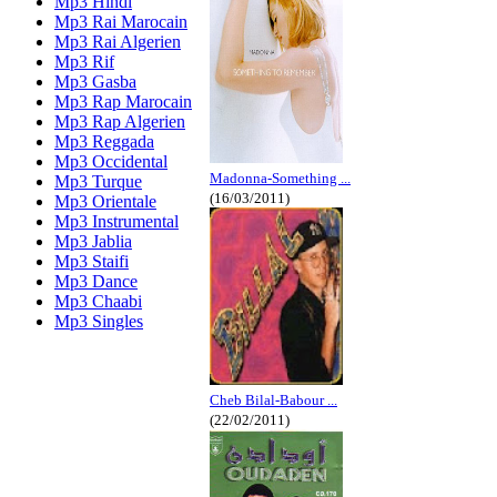
Mp3 Hindi
Mp3 Rai Marocain
Mp3 Rai Algerien
Mp3 Rif
Mp3 Gasba
Mp3 Rap Marocain
Mp3 Rap Algerien
Mp3 Reggada
Mp3 Occidental
Madonna-Something ...
Mp3 Turque
(16/03/2011)
Mp3 Orientale
Mp3 Instrumental
Mp3 Jablia
Mp3 Staifi
Mp3 Dance
Mp3 Chaabi
Mp3 Singles
Cheb Bilal-Babour ...
(22/02/2011)