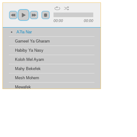
00:00
00:00
A7la Nar
Gameel Ya Gharam
Habiby Ya Nasy
Koloh Mel Ayam
Mahy Bekefek
Mesh Mohem
Mewafek
Mokhtasar El Kalam
Nazret 3eenoh